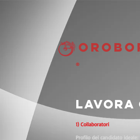
OrOBO
®
lavora 
1) Collaboratori
Profilo del candidato ideale: