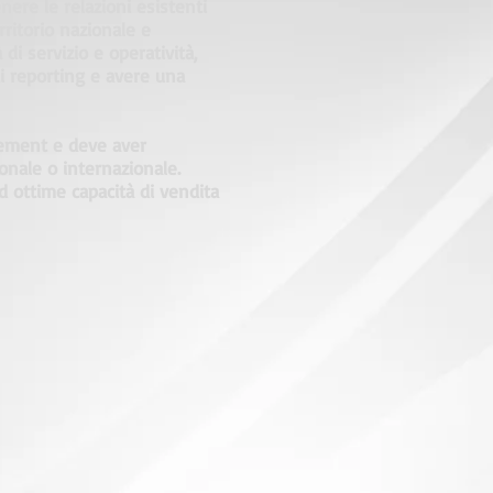
enere le relazioni esistenti
erritorio nazionale e
 di servizio e operatività,
i reporting e avere una
gement e deve aver
ionale o internazionale.
d ottime capacità di vendita