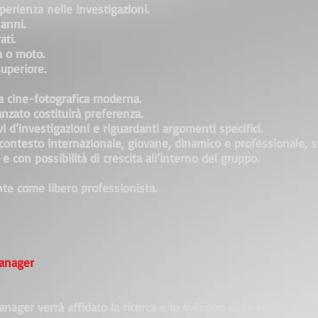
erienza nelle investigazioni.
 anni.
ti.
a o moto.
superiore.
ura cine-fotografica moderna.
anzato costituirà preferenza.
i d’investigazioni e riguardanti argomenti specifici.
n contesto internazionale, giovane, dinamico e professionale,
 con possibilità di crescita all’interno del gruppo.
nte come libero professionista.
anager
ger verrà affidato la ricerca e lo sviluppo delle relazioni soc