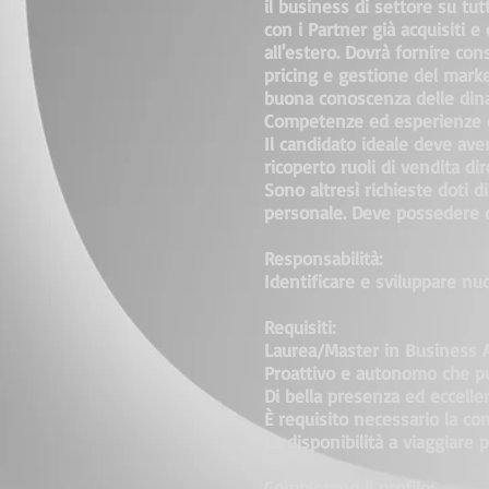
il business di settore su tut
con i Partner già acquisiti e 
all'estero. Dovrà fornire cons
pricing e gestione del marke
buona conoscenza delle dina
Competenze ed esperienze d
Il candidato ideale deve av
ricoperto ruoli di vendita di
Sono altresì richieste doti 
personale. Deve possedere do
Responsabilità:
Identificare e sviluppare nu
Requisiti:
Laurea/Master in Business A
Proattivo e autonomo che p
Di bella presenza ed eccelle
È requisito necessario la co
La disponibilità a viaggiare
Completano il profilo: