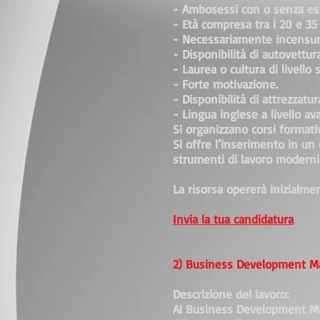
- Ambosessi con o senza esp
- Età compresa tra i 20 e 35
- Necessariamente incensura
- Disponibilità di autovettur
- Laurea o cultura di livello 
- Forte motivazione.
- Disponibilità di attrezzat
- Lingua inglese a livello av
Si organizzano corsi formativ
Si offre l’inserimento in u
strumenti di lavoro moderni e
La risorsa opererà inizialme
Invia la tua candidatura
2) Business Development M
Descrizione del lavoro:
Al Business Development Mana