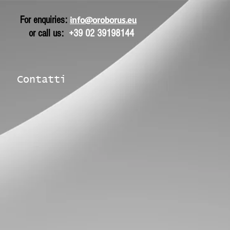
For enquiries:
info@oroborus.eu
or call us:
+39 02 39198144
Contatti