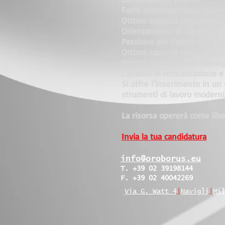
Forte orientamento a lavorar
Ottime capacità organizzative
Orientamento al cliente.
Passione per l’apprendimen
Ottime capacità relazionali e
Proattività e problem solving
Capacità di comunicazione e
Si offre l’inserimento in u
strumenti di lavoro moderni e
La risorsa opererà come libe
Invia la tua candidatura
info@oroborus.eu
T. +39 02 39198144
F. +39 02 40042269
Via G. Watt 4
|
Navigli
|
Mil