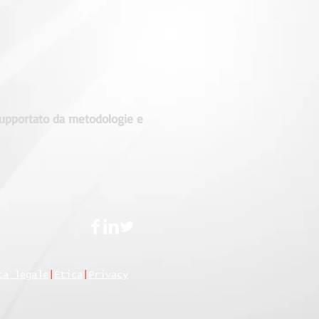
 supportato da metodologie e
ta legale
|
Etica
|
Privacy