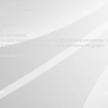
e per obiettivi.
 e di pianificazione.
to.
 negoziali.
.
 di motivazione.
n contesto internazionale, giovane, dinamico e professionale,
 con concrete possibilità di crescita all’interno del gruppo.
ro professionista.
an
No