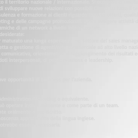
to il territorio nazionale / internazionale. Si occuperà di mant
di sviluppare nuove relazioni con possibili Clienti su tutto il t
ulenza e formazione ai clienti riguardo i servizi offerti, qualità
ting e delle campagne promozionali. Dovrà svolgere attività d
miche di un network a livello internazionale.
esiderate:
er maturato una lunga esperienza nel settore del sales mana
retta o gestione di agenti/rete commerciale ad alto livello naz
di comunicativa, orientamento al raggiungimento dei risultati e
ti interpersonali, di public relations e leadership.
ove opportunità di business per l’azienda.
dministration/Marketing o equivalente.
uò operare individualmente e come parte di un team.
nte oralmente e per iscritto.
noscenza approfondita della lingua inglese.
 potrebbe essere necessaria.